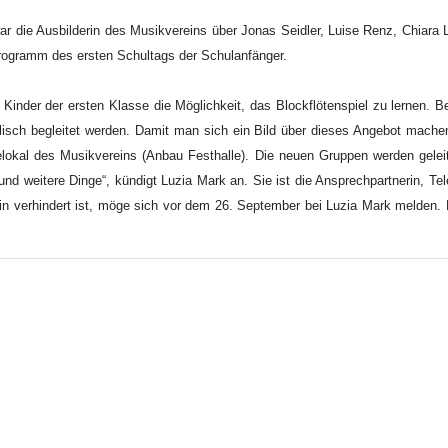
ar die Ausbilderin des Musikvereins über Jonas Seidler, Luise Renz, Chiara Li
rogramm des ersten Schultags der Schulanfänger.
Kinder der ersten Klasse die Möglichkeit, das Blockflötenspiel zu lernen. 
ch begleitet werden. Damit man sich ein Bild über dieses Angebot machen k
lokal des Musikvereins (Anbau Festhalle). Die neuen Gruppen werden geleit
nd weitere Dinge“, kündigt Luzia Mark an. Sie ist die Ansprechpartnerin, Te
 verhindert ist, möge sich vor dem 26. September bei Luzia Mark melden. D